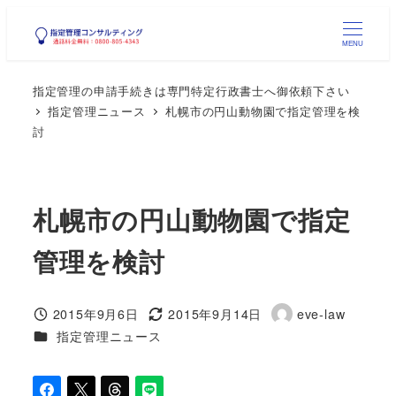
メ
イ
MENU
ン
指定管理の申請手続きは専門特定行政書士へ御依頼下さい
コ
指定管理ニュース
札幌市の円山動物園で指定管理を検
ン
討
テ
ン
ツ
札幌市の円山動物園で指定
へ
移
管理を検討
動
2015年9月6日
2015年9月14日
eve-law
投稿日
更新日
著
カテゴリー
指定管理ニュース
者