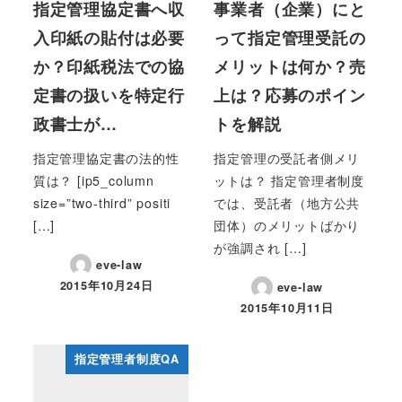
指定管理協定書へ収
事業者（企業）にと
入印紙の貼付は必要
って指定管理受託の
か？印紙税法での協
メリットは何か？売
定書の扱いを特定行
上は？応募のポイン
政書士が…
トを解説
指定管理協定書の法的性
指定管理の受託者側メリ
質は？ [ip5_column
ットは？ 指定管理者制度
size=”two-third” positi
では、受託者（地方公共
[…]
団体）のメリットばかり
が強調され […]
eve-law
2015年10月24日
eve-law
投稿日
2015年10月11日
投稿日
指定管理者制度QA