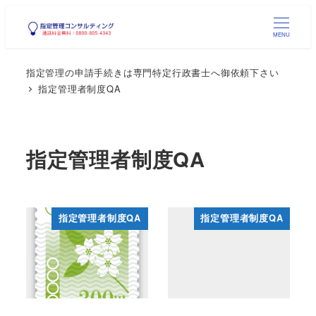
メ
イ
MENU
ン
指定管理の申請手続きは専門特定行政書士へ御依頼下さい
コ
指定管理者制度QA
ン
テ
ン
指定管理者制度QA
ツ
へ
移
動
指定管理者制度QA
指定管理者制度QA