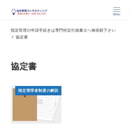
メ
イ
MENU
ン
指定管理の申請手続きは専門特定行政書士へ御依頼下さい
コ
協定書
ン
テ
ン
協定書
ツ
へ
移
動
指定管理者制度の解説